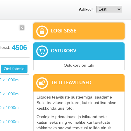
Vali keel:
LOGI SISSE
4506
tosid:
OSTUKORV
Ostukorv on tühi
TELLI TEAVITUSED
Liitudes teavituste süsteemiga, saadame
Sulle teavituse iga kord, kui sinust lisatakse
keskkonda uus foto.
Osalejate privaatsuse ja isikuandmete
kaitsmiseks ning võimalike kuritarvituste
vältimiseks saavad teavitusi tellida ainult