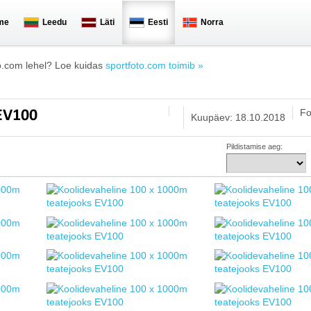
me
Leedu
Läti
Eesti
Norra
o.com lehel? Loe kuidas
sportfoto.com toimib »
Fo
 EV100
Kuupäev: 18.10.2018
Pildistamise aeg: