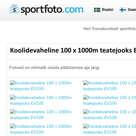
Rootsi
Soo
Hei! Esmakordselt sportfot
Koolidevaheline 100 x 1000m teatejooks
Fotosid on võimalik otsida pildistamise aja järgi.