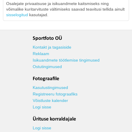
Osalejate privaatsuse ja isikuandmete kaitsmiseks ning
võimalike kuritarvituste vältimiseks saavad teavitusi tellida ainult
sisselogitud
kasutajad.
Sportfoto OÜ
Kontakt ja tagasiside
Reklaam
Isikuandmete töötlemise tingimused
Ostutingimused
Fotograafile
Kasutustingimused
Registreeru fotograafiks
Võistluste kalender
Logi sisse
Ürituse korraldajale
Logi sisse