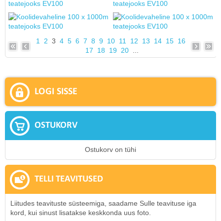
1
2
3
4
5
6
7
8
9
10
11
12
13
14
15
16
17
18
19
20
...
LOGI SISSE
OSTUKORV
Ostukorv on tühi
TELLI TEAVITUSED
Liitudes teavituste süsteemiga, saadame Sulle teavituse iga
kord, kui sinust lisatakse keskkonda uus foto.