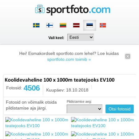
Vali keel:
Hei! Esmakordselt sportfoto.com lehel? Loe kuidas
sportfoto.com toimib »
Koolidevaheline 100 x 1000m teatejooks EV100
4506
Fotosid:
Kuupäev: 18.10.2018
Fotosid on võimalik otsida
Pildistamise aeg:
pildistamise aja järgi.