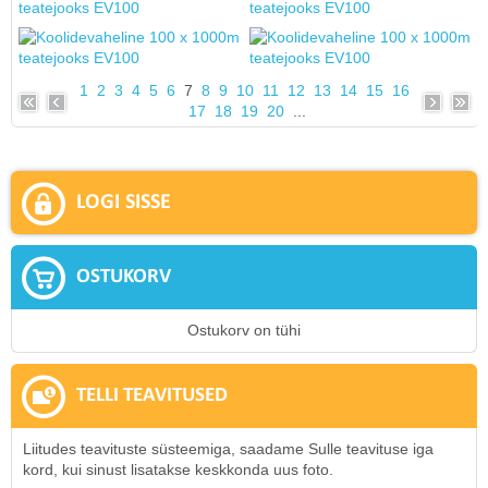
1
2
3
4
5
6
7
8
9
10
11
12
13
14
15
16
17
18
19
20
...
LOGI SISSE
OSTUKORV
Ostukorv on tühi
TELLI TEAVITUSED
Liitudes teavituste süsteemiga, saadame Sulle teavituse iga
kord, kui sinust lisatakse keskkonda uus foto.