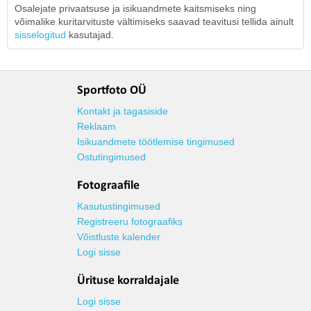
Osalejate privaatsuse ja isikuandmete kaitsmiseks ning
võimalike kuritarvituste vältimiseks saavad teavitusi tellida ainult
sisselogitud
kasutajad.
Sportfoto OÜ
Kontakt ja tagasiside
Reklaam
Isikuandmete töötlemise tingimused
Ostutingimused
Fotograafile
Kasutustingimused
Registreeru fotograafiks
Võistluste kalender
Logi sisse
Ürituse korraldajale
Logi sisse