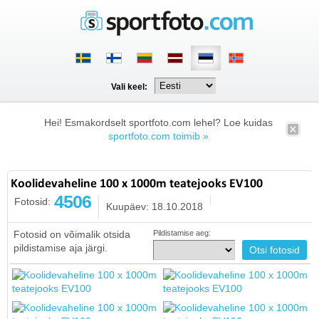
Vali keel:
Hei! Esmakordselt sportfoto.com lehel? Loe kuidas
sportfoto.com toimib »
Koolidevaheline 100 x 1000m teatejooks EV100
4506
Fotosid:
Kuupäev: 18.10.2018
Fotosid on võimalik otsida
Pildistamise aeg:
pildistamise aja järgi.