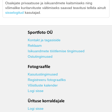
Osalejate privaatsuse ja isikuandmete kaitsmiseks ning
võimalike kuritarvituste vältimiseks saavad teavitusi tellida ainult
sisselogitud
kasutajad.
Sportfoto OÜ
Kontakt ja tagasiside
Reklaam
Isikuandmete töötlemise tingimused
Ostutingimused
Fotograafile
Kasutustingimused
Registreeru fotograafiks
Võistluste kalender
Logi sisse
Ürituse korraldajale
Logi sisse