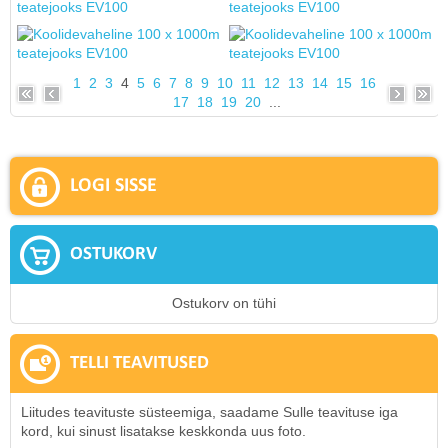
1
2
3
4
5
6
7
8
9
10
11
12
13
14
15
16
17
18
19
20
...
LOGI SISSE
OSTUKORV
Ostukorv on tühi
TELLI TEAVITUSED
Liitudes teavituste süsteemiga, saadame Sulle teavituse iga
kord, kui sinust lisatakse keskkonda uus foto.