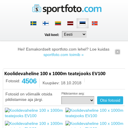
Vali keel:
Hei! Esmakordselt sportfoto.com lehel? Loe kuidas
sportfoto.com toimib »
Koolidevaheline 100 x 1000m teatejooks EV100
4506
Fotosid:
Kuupäev: 18.10.2018
Fotosid on võimalik otsida
Pildistamise aeg:
pildistamise aja järgi.