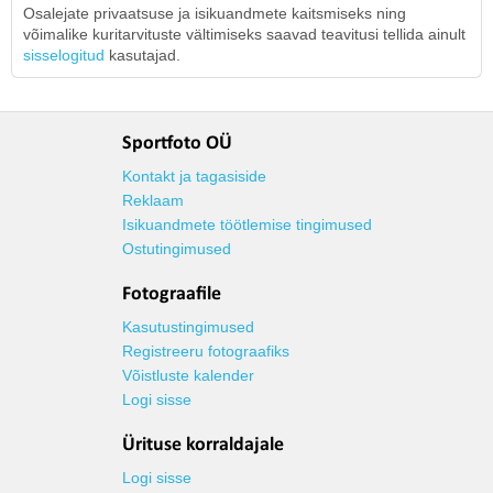
Osalejate privaatsuse ja isikuandmete kaitsmiseks ning
võimalike kuritarvituste vältimiseks saavad teavitusi tellida ainult
sisselogitud
kasutajad.
Sportfoto OÜ
Kontakt ja tagasiside
Reklaam
Isikuandmete töötlemise tingimused
Ostutingimused
Fotograafile
Kasutustingimused
Registreeru fotograafiks
Võistluste kalender
Logi sisse
Ürituse korraldajale
Logi sisse