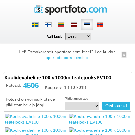
Vali keel:
Hei! Esmakordselt sportfoto.com lehel? Loe kuidas
sportfoto.com toimib »
Koolidevaheline 100 x 1000m teatejooks EV100
4506
Fotosid:
Kuupäev: 18.10.2018
Fotosid on võimalik otsida
Pildistamise aeg:
pildistamise aja järgi.