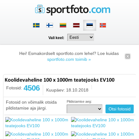
Vali keel:
Hei! Esmakordselt sportfoto.com lehel? Loe kuidas
sportfoto.com toimib »
Koolidevaheline 100 x 1000m teatejooks EV100
4506
Fotosid:
Kuupäev: 18.10.2018
Fotosid on võimalik otsida
Pildistamise aeg:
pildistamise aja järgi.