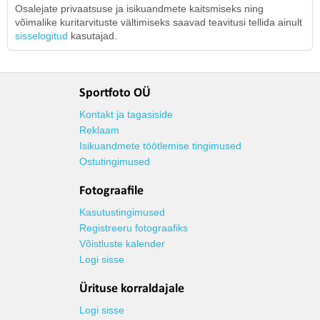
Osalejate privaatsuse ja isikuandmete kaitsmiseks ning
võimalike kuritarvituste vältimiseks saavad teavitusi tellida ainult
sisselogitud
kasutajad.
Sportfoto OÜ
Kontakt ja tagasiside
Reklaam
Isikuandmete töötlemise tingimused
Ostutingimused
Fotograafile
Kasutustingimused
Registreeru fotograafiks
Võistluste kalender
Logi sisse
Ürituse korraldajale
Logi sisse