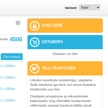
Vali keel:
LOGI SISSE
4506
tosid:
OSTUKORV
Ostukorv on tühi
TELLI TEAVITUSED
Liitudes teavituste süsteemiga, saadame
Sulle teavituse iga kord, kui sinust lisatakse
keskkonda uus foto.
Osalejate privaatsuse ja isikuandmete
kaitsmiseks ning võimalike kuritarvituste
vältimiseks saavad teavitusi tellida ainult