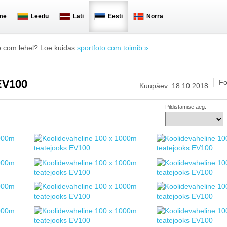
me
Leedu
Läti
Eesti
Norra
o.com lehel? Loe kuidas
sportfoto.com toimib »
Fo
 EV100
Kuupäev: 18.10.2018
Pildistamise aeg: