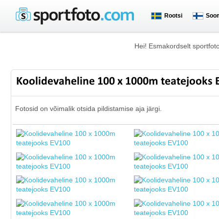
Rootsi
Soo
Hei! Esmakordselt sportfot
Koolidevaheline 100 x 1000m teatejooks
Fotosid on võimalik otsida pildistamise aja järgi.