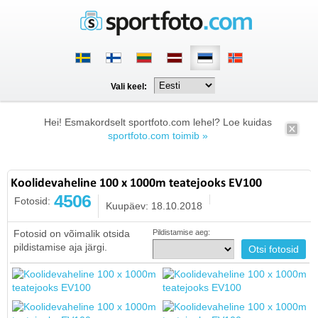
Vali keel:
Hei! Esmakordselt sportfoto.com lehel? Loe kuidas
sportfoto.com toimib »
Koolidevaheline 100 x 1000m teatejooks EV100
4506
Fotosid:
Kuupäev: 18.10.2018
Fotosid on võimalik otsida
Pildistamise aeg:
pildistamise aja järgi.