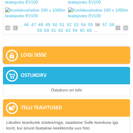
...
46
47
48
49
50
51
52
53
54
55
56
57
58
59
60
61
62
63
64
65
66
...
LOGI SISSE
OSTUKORV
Ostukorv on tühi
TELLI TEAVITUSED
Liitudes teavituste süsteemiga, saadame Sulle teavituse iga
kord, kui sinust lisatakse keskkonda uus foto.