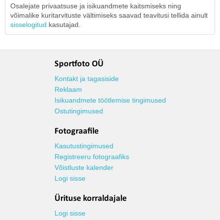
Osalejate privaatsuse ja isikuandmete kaitsmiseks ning
võimalike kuritarvituste vältimiseks saavad teavitusi tellida ainult
sisselogitud
kasutajad.
Sportfoto OÜ
Kontakt ja tagasiside
Reklaam
Isikuandmete töötlemise tingimused
Ostutingimused
Fotograafile
Kasutustingimused
Registreeru fotograafiks
Võistluste kalender
Logi sisse
Ürituse korraldajale
Logi sisse