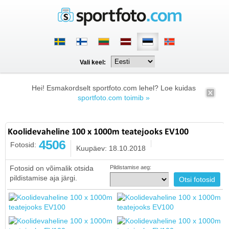
Vali keel:
Hei! Esmakordselt sportfoto.com lehel? Loe kuidas
sportfoto.com toimib »
Koolidevaheline 100 x 1000m teatejooks EV100
4506
Fotosid:
Kuupäev: 18.10.2018
Fotosid on võimalik otsida
Pildistamise aeg:
pildistamise aja järgi.