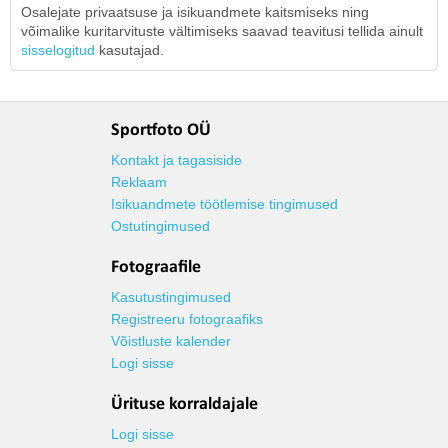
Osalejate privaatsuse ja isikuandmete kaitsmiseks ning
võimalike kuritarvituste vältimiseks saavad teavitusi tellida ainult
sisselogitud
kasutajad.
Sportfoto OÜ
Kontakt ja tagasiside
Reklaam
Isikuandmete töötlemise tingimused
Ostutingimused
Fotograafile
Kasutustingimused
Registreeru fotograafiks
Võistluste kalender
Logi sisse
Ürituse korraldajale
Logi sisse