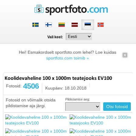
Vali keel:
Hei! Esmakordselt sportfoto.com lehel? Loe kuidas
sportfoto.com toimib »
Koolidevaheline 100 x 1000m teatejooks EV100
4506
Fotosid:
Kuupäev: 18.10.2018
Fotosid on võimalik otsida
Pildistamise aeg:
pildistamise aja järgi.