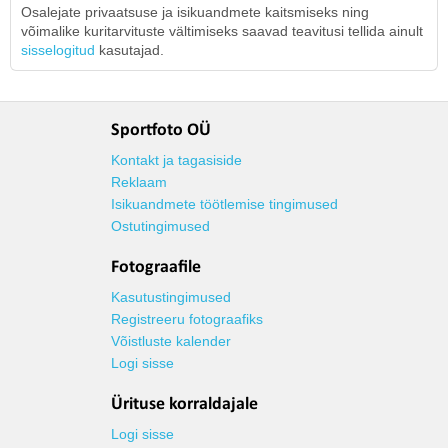
Osalejate privaatsuse ja isikuandmete kaitsmiseks ning
võimalike kuritarvituste vältimiseks saavad teavitusi tellida ainult
sisselogitud
kasutajad.
Sportfoto OÜ
Kontakt ja tagasiside
Reklaam
Isikuandmete töötlemise tingimused
Ostutingimused
Fotograafile
Kasutustingimused
Registreeru fotograafiks
Võistluste kalender
Logi sisse
Ürituse korraldajale
Logi sisse