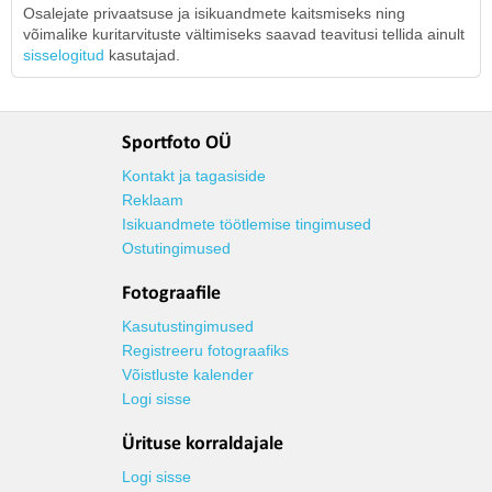
Osalejate privaatsuse ja isikuandmete kaitsmiseks ning
võimalike kuritarvituste vältimiseks saavad teavitusi tellida ainult
sisselogitud
kasutajad.
Sportfoto OÜ
Kontakt ja tagasiside
Reklaam
Isikuandmete töötlemise tingimused
Ostutingimused
Fotograafile
Kasutustingimused
Registreeru fotograafiks
Võistluste kalender
Logi sisse
Ürituse korraldajale
Logi sisse