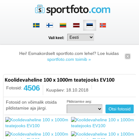
Vali keel:
Hei! Esmakordselt sportfoto.com lehel? Loe kuidas
sportfoto.com toimib »
Koolidevaheline 100 x 1000m teatejooks EV100
4506
Fotosid:
Kuupäev: 18.10.2018
Fotosid on võimalik otsida
Pildistamise aeg:
pildistamise aja järgi.