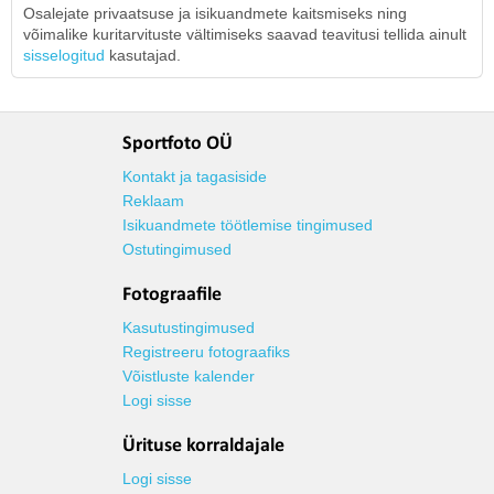
Osalejate privaatsuse ja isikuandmete kaitsmiseks ning
võimalike kuritarvituste vältimiseks saavad teavitusi tellida ainult
sisselogitud
kasutajad.
Sportfoto OÜ
Kontakt ja tagasiside
Reklaam
Isikuandmete töötlemise tingimused
Ostutingimused
Fotograafile
Kasutustingimused
Registreeru fotograafiks
Võistluste kalender
Logi sisse
Ürituse korraldajale
Logi sisse