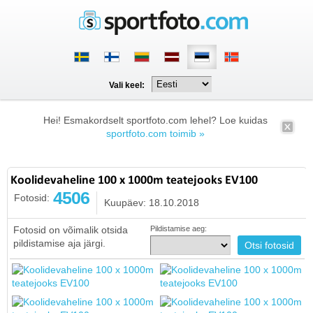
Vali keel:
Hei! Esmakordselt sportfoto.com lehel? Loe kuidas
sportfoto.com toimib »
Koolidevaheline 100 x 1000m teatejooks EV100
4506
Fotosid:
Kuupäev: 18.10.2018
Fotosid on võimalik otsida
Pildistamise aeg:
pildistamise aja järgi.