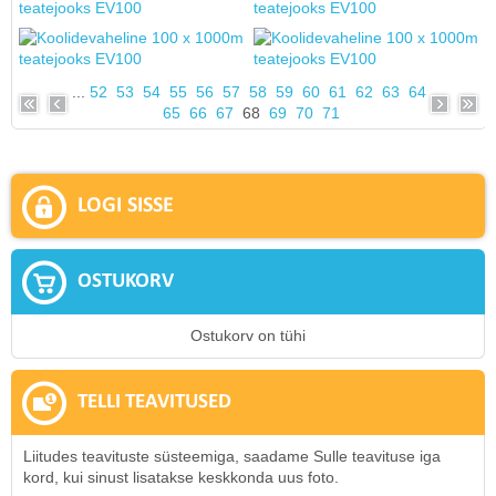
...
52
53
54
55
56
57
58
59
60
61
62
63
64
65
66
67
68
69
70
71
LOGI SISSE
OSTUKORV
Ostukorv on tühi
TELLI TEAVITUSED
Liitudes teavituste süsteemiga, saadame Sulle teavituse iga
kord, kui sinust lisatakse keskkonda uus foto.