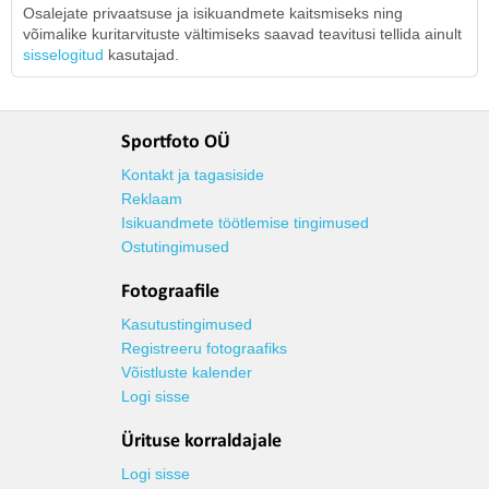
Osalejate privaatsuse ja isikuandmete kaitsmiseks ning
võimalike kuritarvituste vältimiseks saavad teavitusi tellida ainult
sisselogitud
kasutajad.
Sportfoto OÜ
Kontakt ja tagasiside
Reklaam
Isikuandmete töötlemise tingimused
Ostutingimused
Fotograafile
Kasutustingimused
Registreeru fotograafiks
Võistluste kalender
Logi sisse
Ürituse korraldajale
Logi sisse