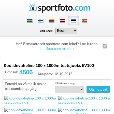
Vali keel:
Hei! Esmakordselt sportfoto.com lehel? Loe kuidas
sportfoto.com toimib »
Koolidevaheline 100 x 1000m teatejooks EV100
4506
Fotosid:
Kuupäev: 18.10.2018
Fotosid on võimalik otsida
Pildistamise aeg:
pildistamise aja järgi.