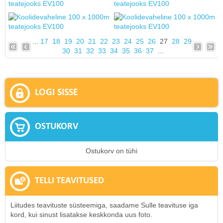
...
17
18
19
20
21
22
23
24
25
26
27
28
29
30
31
32
33
34
35
36
37
...
LOGI SISSE
OSTUKORV
Ostukorv on tühi
TELLI TEAVITUSED
Liitudes teavituste süsteemiga, saadame Sulle teavituse iga
kord, kui sinust lisatakse keskkonda uus foto.