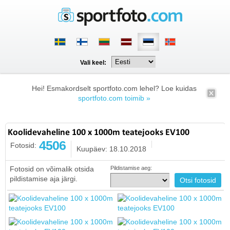
Vali keel:
Hei! Esmakordselt sportfoto.com lehel? Loe kuidas
sportfoto.com toimib »
Koolidevaheline 100 x 1000m teatejooks EV100
4506
Fotosid:
Kuupäev: 18.10.2018
Fotosid on võimalik otsida
Pildistamise aeg:
pildistamise aja järgi.