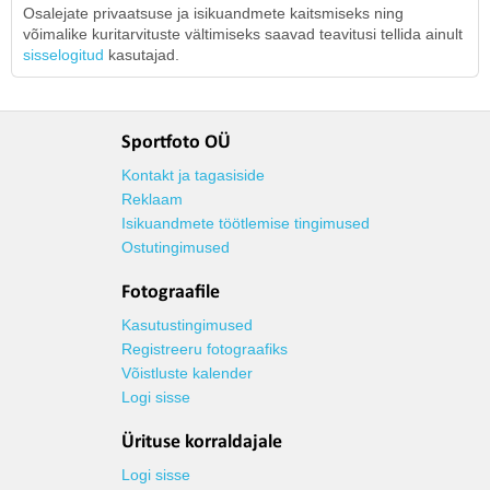
Osalejate privaatsuse ja isikuandmete kaitsmiseks ning
võimalike kuritarvituste vältimiseks saavad teavitusi tellida ainult
sisselogitud
kasutajad.
Sportfoto OÜ
Kontakt ja tagasiside
Reklaam
Isikuandmete töötlemise tingimused
Ostutingimused
Fotograafile
Kasutustingimused
Registreeru fotograafiks
Võistluste kalender
Logi sisse
Ürituse korraldajale
Logi sisse