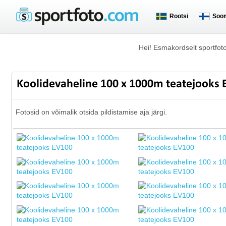
Rootsi
Soo
Hei! Esmakordselt sportfot
Koolidevaheline 100 x 1000m teatejooks
Fotosid on võimalik otsida pildistamise aja järgi.