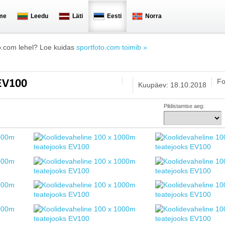
me
Leedu
Läti
Eesti
Norra
o.com lehel? Loe kuidas
sportfoto.com toimib »
Fo
 EV100
Kuupäev: 18.10.2018
Pildistamise aeg: