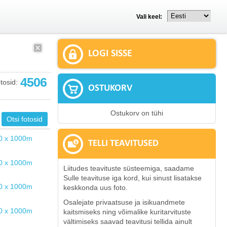
Vali keel:
LOGI SISSE
4506
tosid:
OSTUKORV
Ostukorv on tühi
TELLI TEAVITUSED
Liitudes teavituste süsteemiga, saadame
Sulle teavituse iga kord, kui sinust lisatakse
keskkonda uus foto.
Osalejate privaatsuse ja isikuandmete
kaitsmiseks ning võimalike kuritarvituste
vältimiseks saavad teavitusi tellida ainult