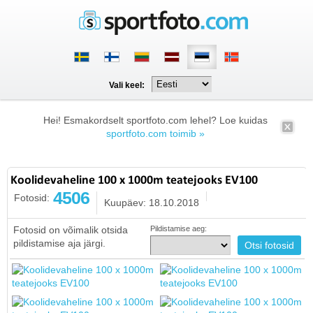
Vali keel:
Hei! Esmakordselt sportfoto.com lehel? Loe kuidas
sportfoto.com toimib »
Koolidevaheline 100 x 1000m teatejooks EV100
4506
Fotosid:
Kuupäev: 18.10.2018
Fotosid on võimalik otsida
Pildistamise aeg:
pildistamise aja järgi.