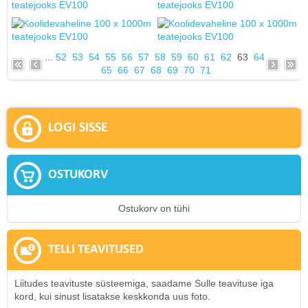
...
52
53
54
55
56
57
58
59
60
61
62
63
64
65
66
67
68
69
70
71
LOGI SISSE
OSTUKORV
Ostukorv on tühi
TELLI TEAVITUSED
Liitudes teavituste süsteemiga, saadame Sulle teavituse iga
kord, kui sinust lisatakse keskkonda uus foto.