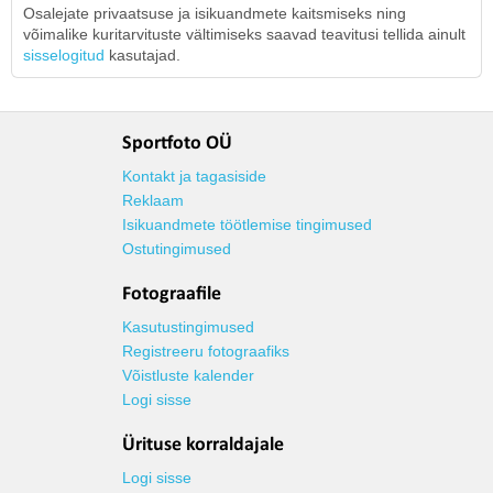
Osalejate privaatsuse ja isikuandmete kaitsmiseks ning
võimalike kuritarvituste vältimiseks saavad teavitusi tellida ainult
sisselogitud
kasutajad.
Sportfoto OÜ
Kontakt ja tagasiside
Reklaam
Isikuandmete töötlemise tingimused
Ostutingimused
Fotograafile
Kasutustingimused
Registreeru fotograafiks
Võistluste kalender
Logi sisse
Ürituse korraldajale
Logi sisse