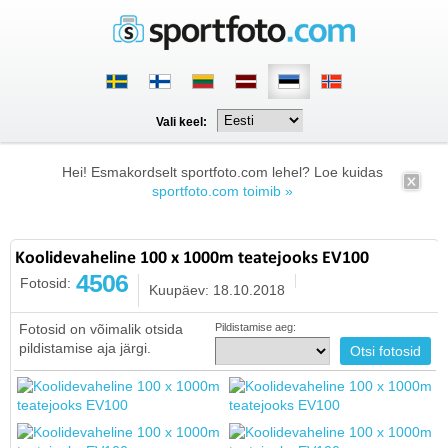
Vali keel:
Hei! Esmakordselt sportfoto.com lehel? Loe kuidas
sportfoto.com toimib »
Koolidevaheline 100 x 1000m teatejooks EV100
4506
Fotosid:
Kuupäev: 18.10.2018
Fotosid on võimalik otsida
Pildistamise aeg:
pildistamise aja järgi.