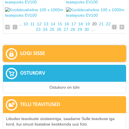
...
10
11
12
13
14
15
16
17
18
19
20
21
22
23
24
25
26
27
28
29
30
...
LOGI SISSE
OSTUKORV
Ostukorv on tühi
TELLI TEAVITUSED
Liitudes teavituste süsteemiga, saadame Sulle teavituse iga
kord, kui sinust lisatakse keskkonda uus foto.