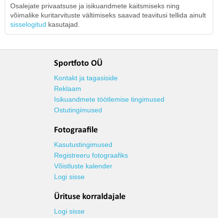
Osalejate privaatsuse ja isikuandmete kaitsmiseks ning
võimalike kuritarvituste vältimiseks saavad teavitusi tellida ainult
sisselogitud
kasutajad.
Sportfoto OÜ
Kontakt ja tagasiside
Reklaam
Isikuandmete töötlemise tingimused
Ostutingimused
Fotograafile
Kasutustingimused
Registreeru fotograafiks
Võistluste kalender
Logi sisse
Ürituse korraldajale
Logi sisse