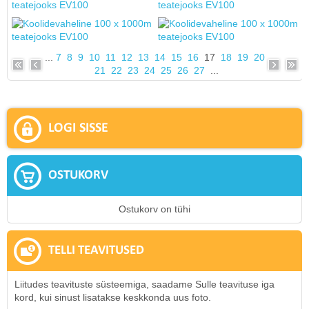
...
7
8
9
10
11
12
13
14
15
16
17
18
19
20
21
22
23
24
25
26
27
...
LOGI SISSE
OSTUKORV
Ostukorv on tühi
TELLI TEAVITUSED
Liitudes teavituste süsteemiga, saadame Sulle teavituse iga
kord, kui sinust lisatakse keskkonda uus foto.