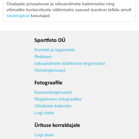
Osalejate privaatsuse ja isikuandmete kaitsmiseks ning
võimalike kuritarvituste vältimiseks saavad teavitusi tellida ainult
sisselogitud
kasutajad.
Sportfoto OÜ
Kontakt ja tagasiside
Reklaam
Isikuandmete töötlemise tingimused
Ostutingimused
Fotograafile
Kasutustingimused
Registreeru fotograafiks
Võistluste kalender
Logi sisse
Ürituse korraldajale
Logi sisse