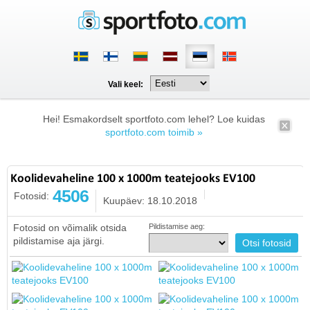
Vali keel:
Hei! Esmakordselt sportfoto.com lehel? Loe kuidas
sportfoto.com toimib »
Koolidevaheline 100 x 1000m teatejooks EV100
4506
Fotosid:
Kuupäev: 18.10.2018
Fotosid on võimalik otsida
Pildistamise aeg:
pildistamise aja järgi.