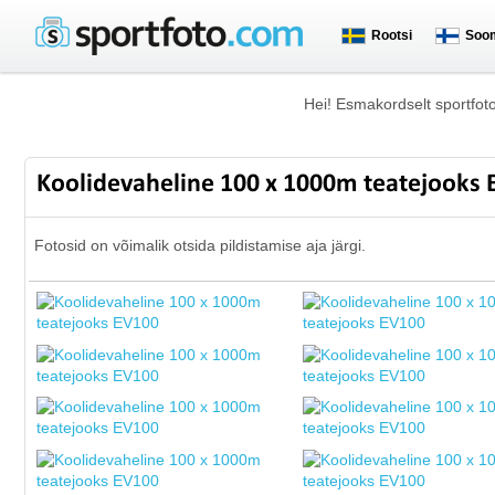
Rootsi
Soo
Hei! Esmakordselt sportfot
Koolidevaheline 100 x 1000m teatejooks
Fotosid on võimalik otsida pildistamise aja järgi.