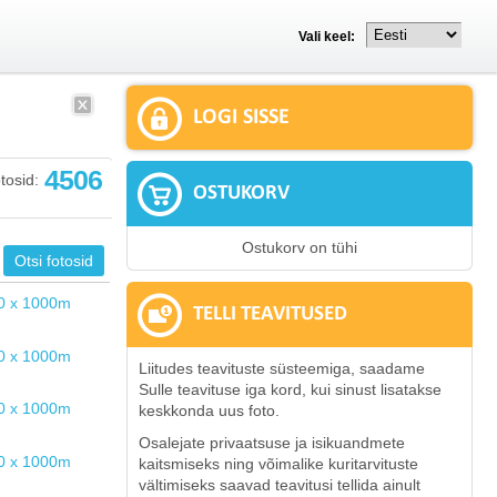
Vali keel:
LOGI SISSE
4506
tosid:
OSTUKORV
Ostukorv on tühi
TELLI TEAVITUSED
Liitudes teavituste süsteemiga, saadame
Sulle teavituse iga kord, kui sinust lisatakse
keskkonda uus foto.
Osalejate privaatsuse ja isikuandmete
kaitsmiseks ning võimalike kuritarvituste
vältimiseks saavad teavitusi tellida ainult