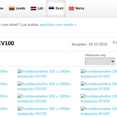
me
Leedu
Läti
Eesti
Norra
o.com lehel? Loe kuidas
sportfoto.com toimib »
Fo
 EV100
Kuupäev: 18.10.2018
Pildistamise aeg: