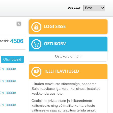
Vali keel:
LOGI SISSE
4506
tosid:
OSTUKORV
Ostukorv on tühi
TELLI TEAVITUSED
Liitudes teavituste süsteemiga, saadame
Sulle teavituse iga kord, kui sinust lisatakse
keskkonda uus foto.
Osalejate privaatsuse ja isikuandmete
kaitsmiseks ning võimalike kuritarvituste
vältimiseks saavad teavitusi tellida ainult