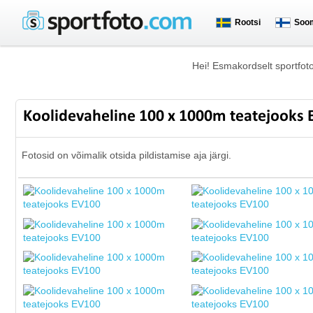
Rootsi
Soo
Hei! Esmakordselt sportfot
Koolidevaheline 100 x 1000m teatejooks
Fotosid on võimalik otsida pildistamise aja järgi.