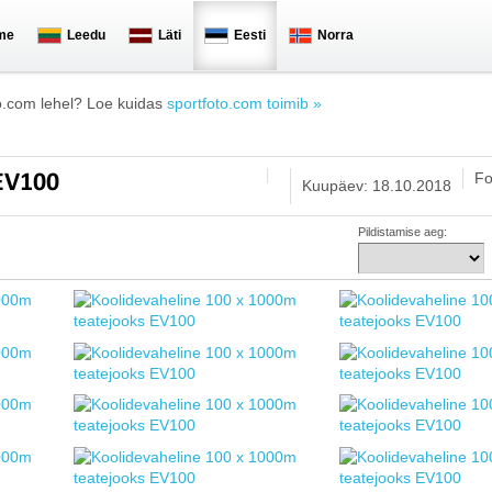
me
Leedu
Läti
Eesti
Norra
o.com lehel? Loe kuidas
sportfoto.com toimib »
Fo
 EV100
Kuupäev: 18.10.2018
Pildistamise aeg: