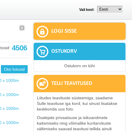
Vali keel:
LOGI SISSE
4506
tosid:
OSTUKORV
Ostukorv on tühi
TELLI TEAVITUSED
Liitudes teavituste süsteemiga, saadame
Sulle teavituse iga kord, kui sinust lisatakse
keskkonda uus foto.
Osalejate privaatsuse ja isikuandmete
kaitsmiseks ning võimalike kuritarvituste
vältimiseks saavad teavitusi tellida ainult