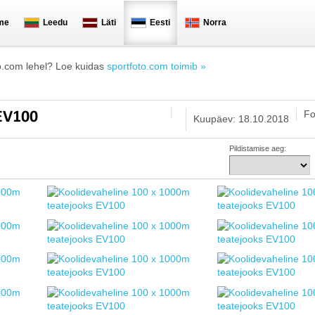
me
Leedu
Läti
Eesti
Norra
o.com lehel? Loe kuidas
sportfoto.com toimib »
Fo
 EV100
Kuupäev: 18.10.2018
Pildistamise aeg: