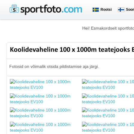
Rootsi
Soo
Hei! Esmakordselt sportfot
Koolidevaheline 100 x 1000m teatejooks
Fotosid on võimalik otsida pildistamise aja järgi.