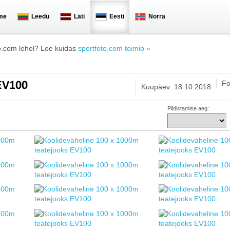
me
Leedu
Läti
Eesti
Norra
o.com lehel? Loe kuidas
sportfoto.com toimib »
Fo
 EV100
Kuupäev: 18.10.2018
Pildistamise aeg: