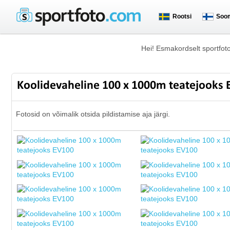
Rootsi
Soo
Hei! Esmakordselt sportfot
Koolidevaheline 100 x 1000m teatejooks
Fotosid on võimalik otsida pildistamise aja järgi.