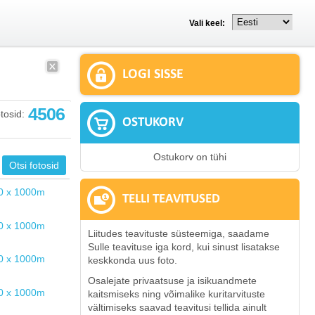
Vali keel:
LOGI SISSE
4506
tosid:
OSTUKORV
Ostukorv on tühi
TELLI TEAVITUSED
Liitudes teavituste süsteemiga, saadame
Sulle teavituse iga kord, kui sinust lisatakse
keskkonda uus foto.
Osalejate privaatsuse ja isikuandmete
kaitsmiseks ning võimalike kuritarvituste
vältimiseks saavad teavitusi tellida ainult