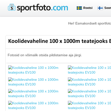
Rootsi
Soo
Hei! Esmakordselt sportfot
Koolidevaheline 100 x 1000m teatejooks
Fotosid on võimalik otsida pildistamise aja järgi.