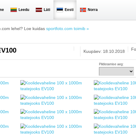
me
Leedu
Läti
Eesti
Norra
o.com lehel? Loe kuidas
sportfoto.com toimib »
Fo
 EV100
Kuupäev: 18.10.2018
Pildistamise aeg: