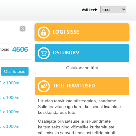
Vali keel:
LOGI SISSE
4506
tosid:
OSTUKORV
Ostukorv on tühi
TELLI TEAVITUSED
Liitudes teavituste süsteemiga, saadame
Sulle teavituse iga kord, kui sinust lisatakse
keskkonda uus foto.
Osalejate privaatsuse ja isikuandmete
kaitsmiseks ning võimalike kuritarvituste
vältimiseks saavad teavitusi tellida ainult