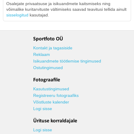
Osalejate privaatsuse ja isikuandmete kaitsmiseks ning
võimalike kuritarvituste vältimiseks saavad teavitusi tellida ainult
sisselogitud
kasutajad.
Sportfoto OÜ
Kontakt ja tagasiside
Reklaam
Isikuandmete töötlemise tingimused
Ostutingimused
Fotograafile
Kasutustingimused
Registreeru fotograafiks
Võistluste kalender
Logi sisse
Ürituse korraldajale
Logi sisse