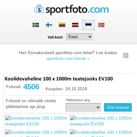
Vali keel:
Hei! Esmakordselt sportfoto.com lehel? Loe kuidas
sportfoto.com toimib »
Koolidevaheline 100 x 1000m teatejooks EV100
4506
Fotosid:
Kuupäev: 18.10.2018
Fotosid on võimalik otsida
Pildistamise aeg:
pildistamise aja järgi.