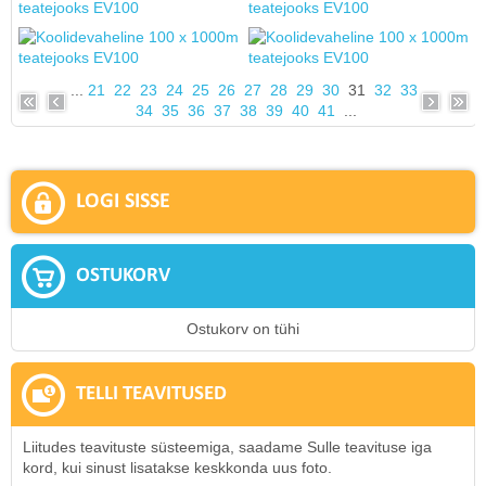
...
21
22
23
24
25
26
27
28
29
30
31
32
33
34
35
36
37
38
39
40
41
...
LOGI SISSE
OSTUKORV
Ostukorv on tühi
TELLI TEAVITUSED
Liitudes teavituste süsteemiga, saadame Sulle teavituse iga
kord, kui sinust lisatakse keskkonda uus foto.