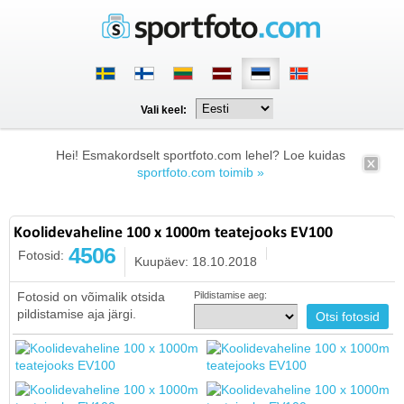
Vali keel:
Hei! Esmakordselt sportfoto.com lehel? Loe kuidas
sportfoto.com toimib »
Koolidevaheline 100 x 1000m teatejooks EV100
4506
Fotosid:
Kuupäev: 18.10.2018
Fotosid on võimalik otsida
Pildistamise aeg:
pildistamise aja järgi.