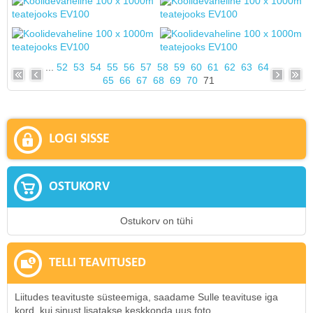
...
52
53
54
55
56
57
58
59
60
61
62
63
64
65
66
67
68
69
70
71
LOGI SISSE
OSTUKORV
Ostukorv on tühi
TELLI TEAVITUSED
Liitudes teavituste süsteemiga, saadame Sulle teavituse iga
kord, kui sinust lisatakse keskkonda uus foto.