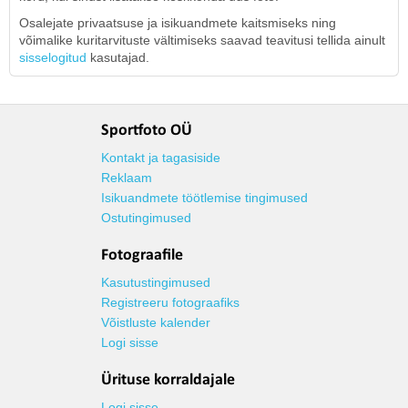
Osalejate privaatsuse ja isikuandmete kaitsmiseks ning
võimalike kuritarvituste vältimiseks saavad teavitusi tellida ainult
sisselogitud
kasutajad.
Sportfoto OÜ
Kontakt ja tagasiside
Reklaam
Isikuandmete töötlemise tingimused
Ostutingimused
Fotograafile
Kasutustingimused
Registreeru fotograafiks
Võistluste kalender
Logi sisse
Ürituse korraldajale
Logi sisse