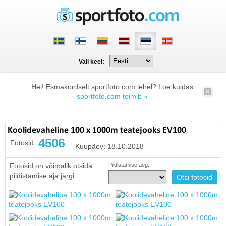
Vali keel:
Hei! Esmakordselt sportfoto.com lehel? Loe kuidas
sportfoto.com toimib »
Koolidevaheline 100 x 1000m teatejooks EV100
4506
Fotosid:
Kuupäev: 18.10.2018
Fotosid on võimalik otsida
Pildistamise aeg:
pildistamise aja järgi.