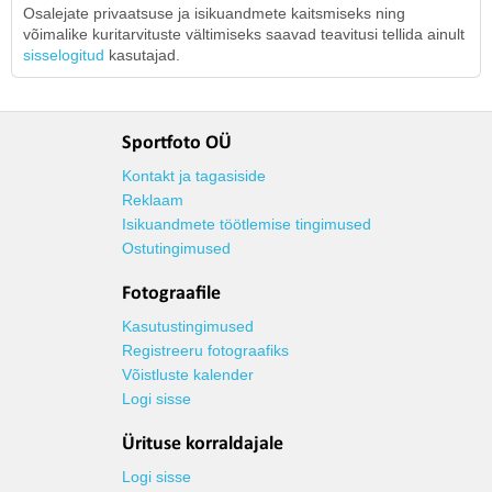
Osalejate privaatsuse ja isikuandmete kaitsmiseks ning
võimalike kuritarvituste vältimiseks saavad teavitusi tellida ainult
sisselogitud
kasutajad.
Sportfoto OÜ
Kontakt ja tagasiside
Reklaam
Isikuandmete töötlemise tingimused
Ostutingimused
Fotograafile
Kasutustingimused
Registreeru fotograafiks
Võistluste kalender
Logi sisse
Ürituse korraldajale
Logi sisse