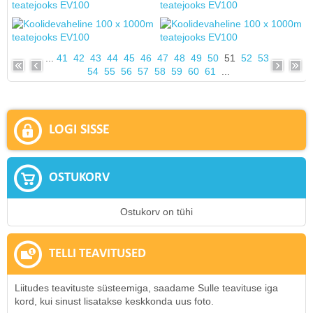
...
41
42
43
44
45
46
47
48
49
50
51
52
53
54
55
56
57
58
59
60
61
...
LOGI SISSE
OSTUKORV
Ostukorv on tühi
TELLI TEAVITUSED
Liitudes teavituste süsteemiga, saadame Sulle teavituse iga
kord, kui sinust lisatakse keskkonda uus foto.