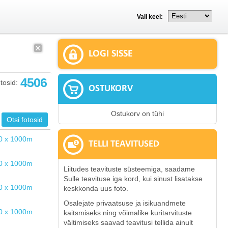
Vali keel:
LOGI SISSE
4506
tosid:
OSTUKORV
Ostukorv on tühi
TELLI TEAVITUSED
Liitudes teavituste süsteemiga, saadame
Sulle teavituse iga kord, kui sinust lisatakse
keskkonda uus foto.
Osalejate privaatsuse ja isikuandmete
kaitsmiseks ning võimalike kuritarvituste
vältimiseks saavad teavitusi tellida ainult