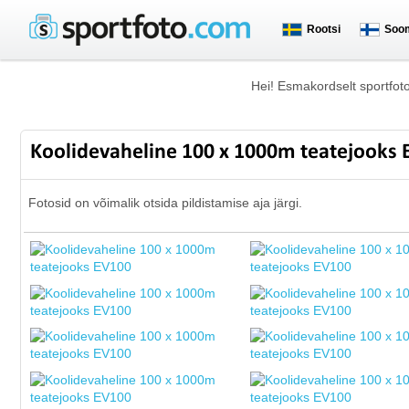
Rootsi
Soo
Hei! Esmakordselt sportfot
Koolidevaheline 100 x 1000m teatejooks
Fotosid on võimalik otsida pildistamise aja järgi.