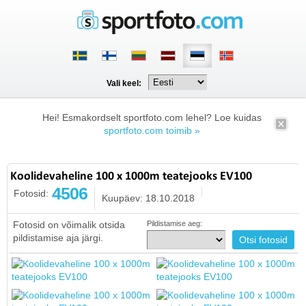
Vali keel:
Hei! Esmakordselt sportfoto.com lehel? Loe kuidas
sportfoto.com toimib »
Koolidevaheline 100 x 1000m teatejooks EV100
4506
Fotosid:
Kuupäev: 18.10.2018
Fotosid on võimalik otsida
Pildistamise aeg:
pildistamise aja järgi.