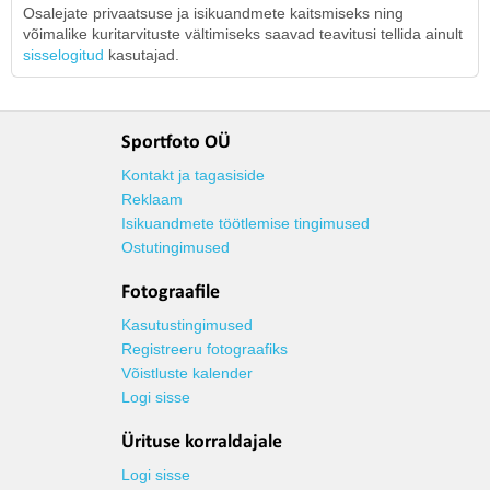
Osalejate privaatsuse ja isikuandmete kaitsmiseks ning
võimalike kuritarvituste vältimiseks saavad teavitusi tellida ainult
sisselogitud
kasutajad.
Sportfoto OÜ
Kontakt ja tagasiside
Reklaam
Isikuandmete töötlemise tingimused
Ostutingimused
Fotograafile
Kasutustingimused
Registreeru fotograafiks
Võistluste kalender
Logi sisse
Ürituse korraldajale
Logi sisse