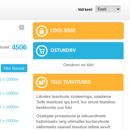
Vali keel:
LOGI SISSE
4506
tosid:
OSTUKORV
Ostukorv on tühi
TELLI TEAVITUSED
Liitudes teavituste süsteemiga, saadame
Sulle teavituse iga kord, kui sinust lisatakse
keskkonda uus foto.
Osalejate privaatsuse ja isikuandmete
kaitsmiseks ning võimalike kuritarvituste
vältimiseks saavad teavitusi tellida ainult