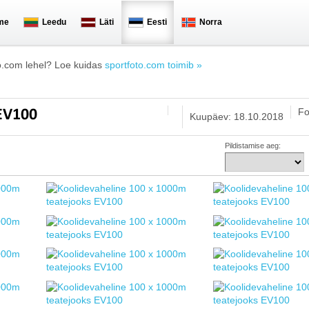
me
Leedu
Läti
Eesti
Norra
o.com lehel? Loe kuidas
sportfoto.com toimib »
Fo
 EV100
Kuupäev: 18.10.2018
Pildistamise aeg: