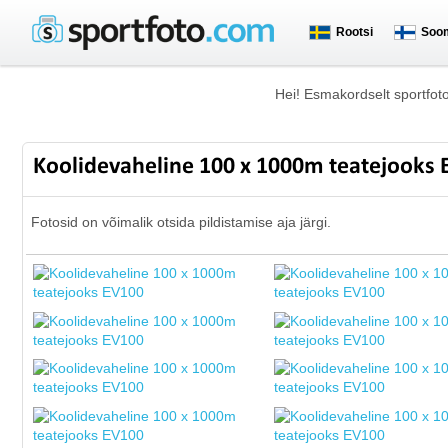
Rootsi
Soo
Hei! Esmakordselt sportfot
Koolidevaheline 100 x 1000m teatejooks
Fotosid on võimalik otsida pildistamise aja järgi.