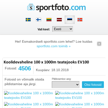
Vali keel:
Hei! Esmakordselt sportfoto.com lehel? Loe kuidas
sportfoto.com toimib »
Koolidevaheline 100 x 1000m teatejooks EV100
4506
Fotosid:
Kuupäev: 18.10.2018
Fotosid on võimalik otsida
Pildistamise aeg:
pildistamise aja järgi.