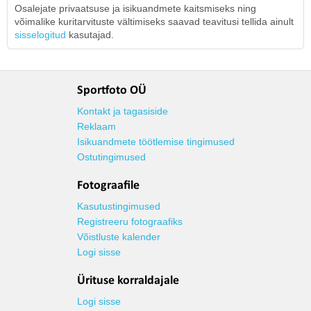
Osalejate privaatsuse ja isikuandmete kaitsmiseks ning
võimalike kuritarvituste vältimiseks saavad teavitusi tellida ainult
sisselogitud
kasutajad.
Sportfoto OÜ
Kontakt ja tagasiside
Reklaam
Isikuandmete töötlemise tingimused
Ostutingimused
Fotograafile
Kasutustingimused
Registreeru fotograafiks
Võistluste kalender
Logi sisse
Ürituse korraldajale
Logi sisse