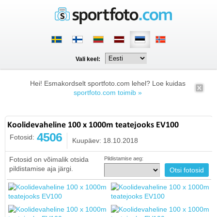
Vali keel:
Hei! Esmakordselt sportfoto.com lehel? Loe kuidas
sportfoto.com toimib »
Koolidevaheline 100 x 1000m teatejooks EV100
4506
Fotosid:
Kuupäev: 18.10.2018
Fotosid on võimalik otsida
Pildistamise aeg:
pildistamise aja järgi.