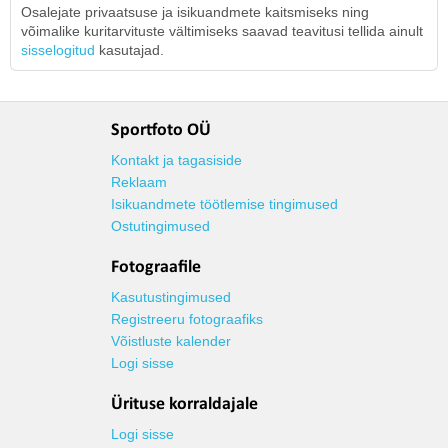
Osalejate privaatsuse ja isikuandmete kaitsmiseks ning
võimalike kuritarvituste vältimiseks saavad teavitusi tellida ainult
sisselogitud
kasutajad.
Sportfoto OÜ
Kontakt ja tagasiside
Reklaam
Isikuandmete töötlemise tingimused
Ostutingimused
Fotograafile
Kasutustingimused
Registreeru fotograafiks
Võistluste kalender
Logi sisse
Ürituse korraldajale
Logi sisse