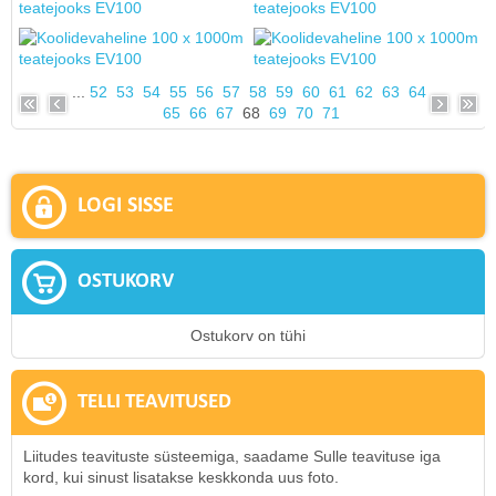
...
52
53
54
55
56
57
58
59
60
61
62
63
64
65
66
67
68
69
70
71
LOGI SISSE
OSTUKORV
Ostukorv on tühi
TELLI TEAVITUSED
Liitudes teavituste süsteemiga, saadame Sulle teavituse iga
kord, kui sinust lisatakse keskkonda uus foto.