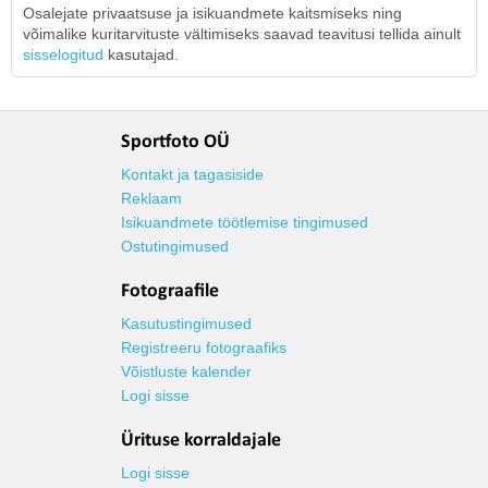
Osalejate privaatsuse ja isikuandmete kaitsmiseks ning
võimalike kuritarvituste vältimiseks saavad teavitusi tellida ainult
sisselogitud
kasutajad.
Sportfoto OÜ
Kontakt ja tagasiside
Reklaam
Isikuandmete töötlemise tingimused
Ostutingimused
Fotograafile
Kasutustingimused
Registreeru fotograafiks
Võistluste kalender
Logi sisse
Ürituse korraldajale
Logi sisse