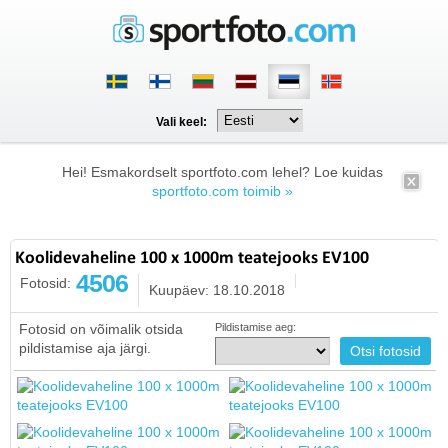
Vali keel:
Hei! Esmakordselt sportfoto.com lehel? Loe kuidas
sportfoto.com toimib »
Koolidevaheline 100 x 1000m teatejooks EV100
4506
Fotosid:
Kuupäev: 18.10.2018
Fotosid on võimalik otsida
Pildistamise aeg:
pildistamise aja järgi.