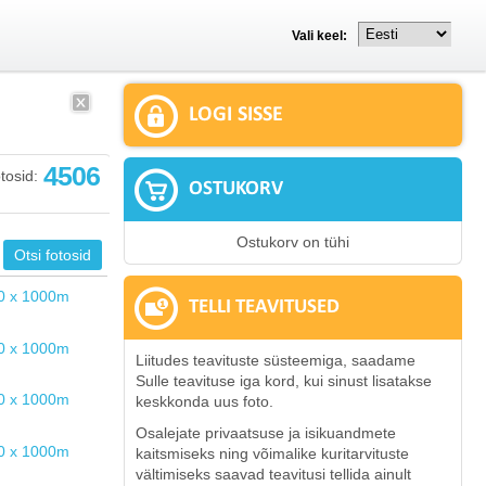
Vali keel:
LOGI SISSE
4506
tosid:
OSTUKORV
Ostukorv on tühi
TELLI TEAVITUSED
Liitudes teavituste süsteemiga, saadame
Sulle teavituse iga kord, kui sinust lisatakse
keskkonda uus foto.
Osalejate privaatsuse ja isikuandmete
kaitsmiseks ning võimalike kuritarvituste
vältimiseks saavad teavitusi tellida ainult