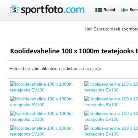
Rootsi
Soo
Hei! Esmakordselt sportfot
Koolidevaheline 100 x 1000m teatejooks
Fotosid on võimalik otsida pildistamise aja järgi.