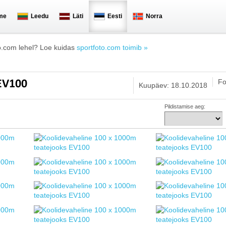
me
Leedu
Läti
Eesti
Norra
o.com lehel? Loe kuidas
sportfoto.com toimib »
Fo
 EV100
Kuupäev: 18.10.2018
Pildistamise aeg: