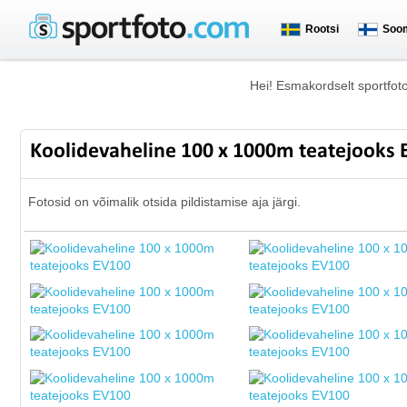
Rootsi
Soo
Hei! Esmakordselt sportfot
Koolidevaheline 100 x 1000m teatejooks
Fotosid on võimalik otsida pildistamise aja järgi.