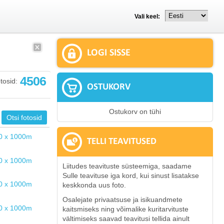
Vali keel:
LOGI SISSE
4506
tosid:
OSTUKORV
Ostukorv on tühi
TELLI TEAVITUSED
Liitudes teavituste süsteemiga, saadame
Sulle teavituse iga kord, kui sinust lisatakse
keskkonda uus foto.
Osalejate privaatsuse ja isikuandmete
kaitsmiseks ning võimalike kuritarvituste
vältimiseks saavad teavitusi tellida ainult