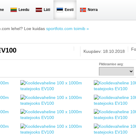
me
Leedu
Läti
Eesti
Norra
o.com lehel? Loe kuidas
sportfoto.com toimib »
Fo
 EV100
Kuupäev: 18.10.2018
Pildistamise aeg: