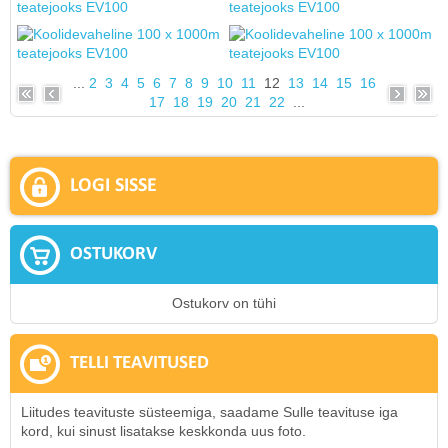
...
2
3
4
5
6
7
8
9
10
11
12
13
14
15
16
17
18
19
20
21
22
...
LOGI SISSE
OSTUKORV
Ostukorv on tühi
TELLI TEAVITUSED
Liitudes teavituste süsteemiga, saadame Sulle teavituse iga
kord, kui sinust lisatakse keskkonda uus foto.