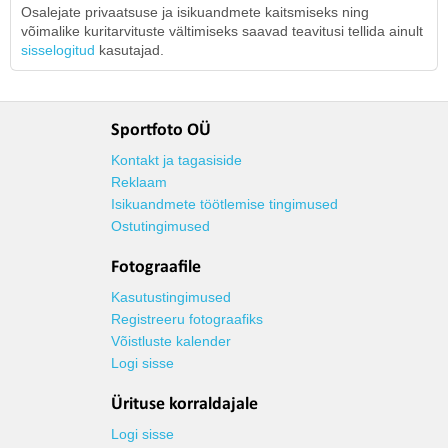
Osalejate privaatsuse ja isikuandmete kaitsmiseks ning
võimalike kuritarvituste vältimiseks saavad teavitusi tellida ainult
sisselogitud
kasutajad.
Sportfoto OÜ
Kontakt ja tagasiside
Reklaam
Isikuandmete töötlemise tingimused
Ostutingimused
Fotograafile
Kasutustingimused
Registreeru fotograafiks
Võistluste kalender
Logi sisse
Ürituse korraldajale
Logi sisse