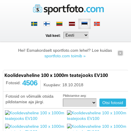
Vali keel:
Hei! Esmakordselt sportfoto.com lehel? Loe kuidas
sportfoto.com toimib »
Koolidevaheline 100 x 1000m teatejooks EV100
4506
Fotosid:
Kuupäev: 18.10.2018
Fotosid on võimalik otsida
Pildistamise aeg:
pildistamise aja järgi.