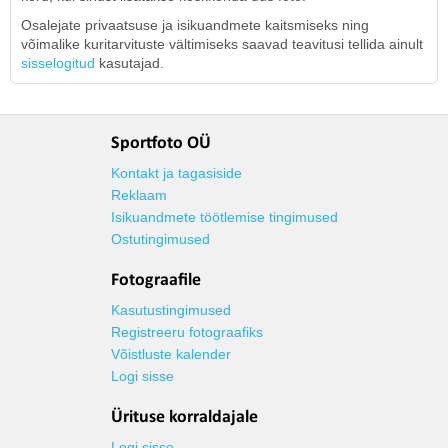
Osalejate privaatsuse ja isikuandmete kaitsmiseks ning
võimalike kuritarvituste vältimiseks saavad teavitusi tellida ainult
sisselogitud
kasutajad.
Sportfoto OÜ
Kontakt ja tagasiside
Reklaam
Isikuandmete töötlemise tingimused
Ostutingimused
Fotograafile
Kasutustingimused
Registreeru fotograafiks
Võistluste kalender
Logi sisse
Ürituse korraldajale
Logi sisse