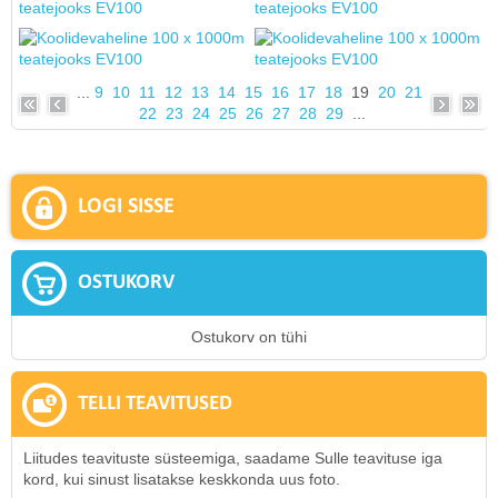
...
9
10
11
12
13
14
15
16
17
18
19
20
21
22
23
24
25
26
27
28
29
...
LOGI SISSE
OSTUKORV
Ostukorv on tühi
TELLI TEAVITUSED
Liitudes teavituste süsteemiga, saadame Sulle teavituse iga
kord, kui sinust lisatakse keskkonda uus foto.