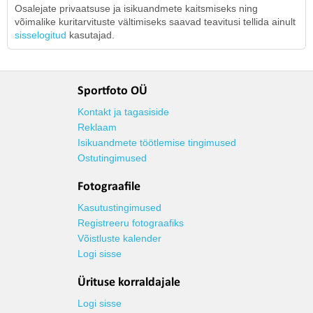
Osalejate privaatsuse ja isikuandmete kaitsmiseks ning
võimalike kuritarvituste vältimiseks saavad teavitusi tellida ainult
sisselogitud
kasutajad.
Sportfoto OÜ
Kontakt ja tagasiside
Reklaam
Isikuandmete töötlemise tingimused
Ostutingimused
Fotograafile
Kasutustingimused
Registreeru fotograafiks
Võistluste kalender
Logi sisse
Ürituse korraldajale
Logi sisse