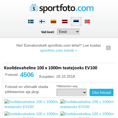
Vali keel:
Hei! Esmakordselt sportfoto.com lehel? Loe kuidas
sportfoto.com toimib »
Koolidevaheline 100 x 1000m teatejooks EV100
4506
Fotosid:
Kuupäev: 18.10.2018
Fotosid on võimalik otsida
Pildistamise aeg:
pildistamise aja järgi.