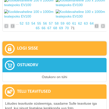
...
52
53
54
55
56
57
58
59
60
61
62
63
64
65
66
67
68
69
70
71
LOGI SISSE
OSTUKORV
Ostukorv on tühi
TELLI TEAVITUSED
Liitudes teavituste süsteemiga, saadame Sulle teavituse iga
kord, kui sinust lisatakse keskkonda uus foto.