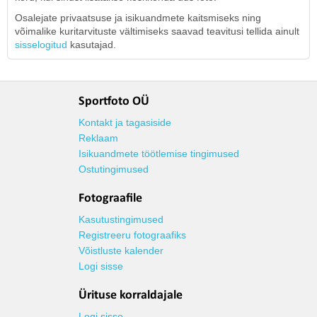
Osalejate privaatsuse ja isikuandmete kaitsmiseks ning
võimalike kuritarvituste vältimiseks saavad teavitusi tellida ainult
sisselogitud
kasutajad.
Sportfoto OÜ
Kontakt ja tagasiside
Reklaam
Isikuandmete töötlemise tingimused
Ostutingimused
Fotograafile
Kasutustingimused
Registreeru fotograafiks
Võistluste kalender
Logi sisse
Ürituse korraldajale
Logi sisse