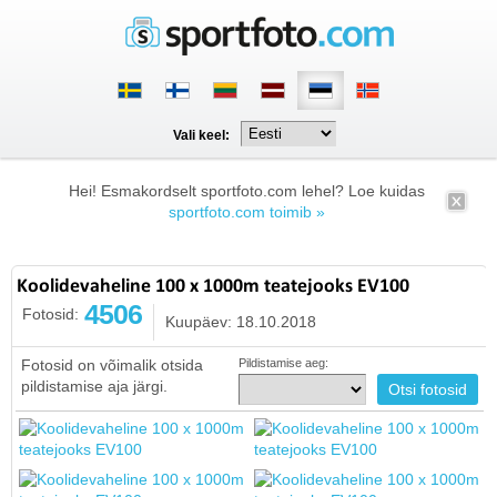
Vali keel:
Hei! Esmakordselt sportfoto.com lehel? Loe kuidas
sportfoto.com toimib »
Koolidevaheline 100 x 1000m teatejooks EV100
4506
Fotosid:
Kuupäev: 18.10.2018
Fotosid on võimalik otsida
Pildistamise aeg:
pildistamise aja järgi.