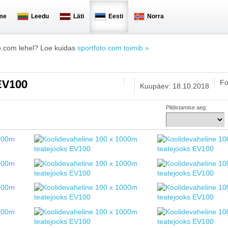
me
Leedu
Läti
Eesti
Norra
o.com lehel? Loe kuidas
sportfoto.com toimib »
Fo
 EV100
Kuupäev: 18.10.2018
Pildistamise aeg: