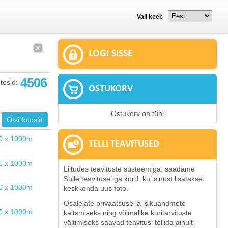
Vali keel:
LOGI SISSE
4506
tosid:
OSTUKORV
Ostukorv on tühi
TELLI TEAVITUSED
Liitudes teavituste süsteemiga, saadame
Sulle teavituse iga kord, kui sinust lisatakse
keskkonda uus foto.
Osalejate privaatsuse ja isikuandmete
kaitsmiseks ning võimalike kuritarvituste
vältimiseks saavad teavitusi tellida ainult