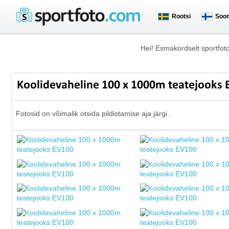
Rootsi
Soo
Hei! Esmakordselt sportfot
Koolidevaheline 100 x 1000m teatejooks
Fotosid on võimalik otsida pildistamise aja järgi.