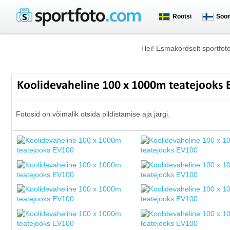
Rootsi
Soo
Hei! Esmakordselt sportfot
Koolidevaheline 100 x 1000m teatejooks
Fotosid on võimalik otsida pildistamise aja järgi.