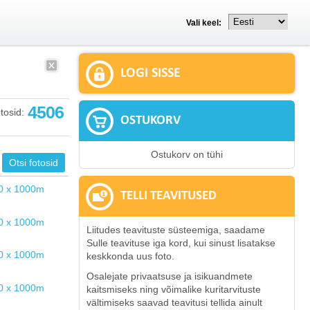
Vali keel:
LOGI SISSE
4506
tosid:
OSTUKORV
Ostukorv on tühi
TELLI TEAVITUSED
Liitudes teavituste süsteemiga, saadame
Sulle teavituse iga kord, kui sinust lisatakse
keskkonda uus foto.
Osalejate privaatsuse ja isikuandmete
kaitsmiseks ning võimalike kuritarvituste
vältimiseks saavad teavitusi tellida ainult