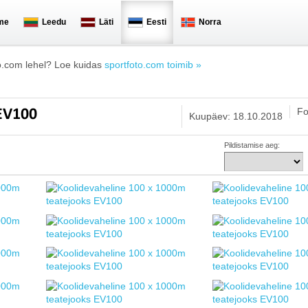
me
Leedu
Läti
Eesti
Norra
o.com lehel? Loe kuidas
sportfoto.com toimib »
Fo
 EV100
Kuupäev: 18.10.2018
Pildistamise aeg: