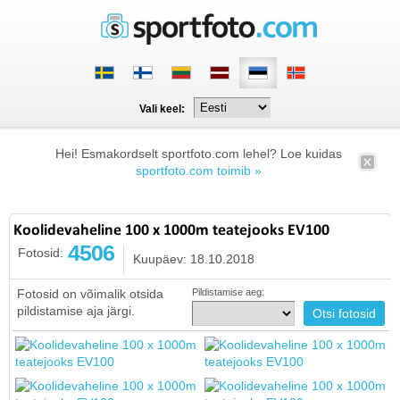
Vali keel:
Hei! Esmakordselt sportfoto.com lehel? Loe kuidas
sportfoto.com toimib »
Koolidevaheline 100 x 1000m teatejooks EV100
4506
Fotosid:
Kuupäev: 18.10.2018
Fotosid on võimalik otsida
Pildistamise aeg:
pildistamise aja järgi.