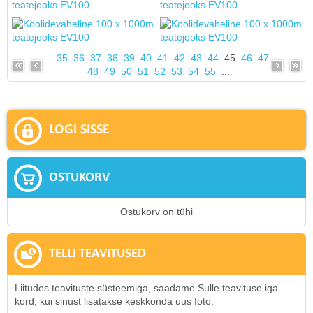
...
35
36
37
38
39
40
41
42
43
44
45
46
47
48
49
50
51
52
53
54
55
...
LOGI SISSE
OSTUKORV
Ostukorv on tühi
TELLI TEAVITUSED
Liitudes teavituste süsteemiga, saadame Sulle teavituse iga
kord, kui sinust lisatakse keskkonda uus foto.