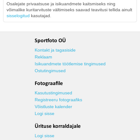
Osalejate privaatsuse ja isikuandmete kaitsmiseks ning
võimalike kuritarvituste vältimiseks saavad teavitusi tellida ainult
sisselogitud
kasutajad.
Sportfoto OÜ
Kontakt ja tagasiside
Reklaam
Isikuandmete töötlemise tingimused
Ostutingimused
Fotograafile
Kasutustingimused
Registreeru fotograafiks
Võistluste kalender
Logi sisse
Ürituse korraldajale
Logi sisse