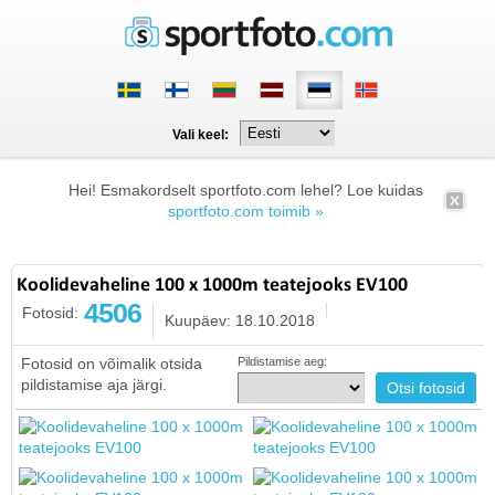
Vali keel:
Hei! Esmakordselt sportfoto.com lehel? Loe kuidas
sportfoto.com toimib »
Koolidevaheline 100 x 1000m teatejooks EV100
4506
Fotosid:
Kuupäev: 18.10.2018
Fotosid on võimalik otsida
Pildistamise aeg:
pildistamise aja järgi.