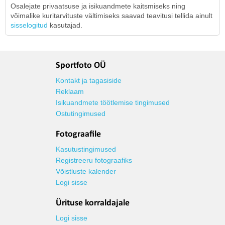
Osalejate privaatsuse ja isikuandmete kaitsmiseks ning
võimalike kuritarvituste vältimiseks saavad teavitusi tellida ainult
sisselogitud
kasutajad.
Sportfoto OÜ
Kontakt ja tagasiside
Reklaam
Isikuandmete töötlemise tingimused
Ostutingimused
Fotograafile
Kasutustingimused
Registreeru fotograafiks
Võistluste kalender
Logi sisse
Ürituse korraldajale
Logi sisse