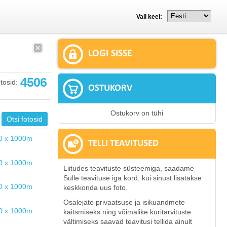
Vali keel:
LOGI SISSE
4506
tosid:
OSTUKORV
Ostukorv on tühi
TELLI TEAVITUSED
Liitudes teavituste süsteemiga, saadame
Sulle teavituse iga kord, kui sinust lisatakse
keskkonda uus foto.
Osalejate privaatsuse ja isikuandmete
kaitsmiseks ning võimalike kuritarvituste
vältimiseks saavad teavitusi tellida ainult