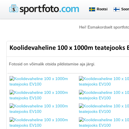
Rootsi
Soo
Hei! Esmakordselt sportfot
Koolidevaheline 100 x 1000m teatejooks
Fotosid on võimalik otsida pildistamise aja järgi.