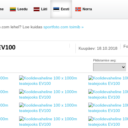
me
Leedu
Läti
Eesti
Norra
o.com lehel? Loe kuidas
sportfoto.com toimib »
Fo
 EV100
Kuupäev: 18.10.2018
Pildistamise aeg: