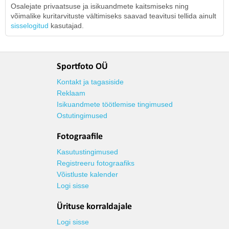
Osalejate privaatsuse ja isikuandmete kaitsmiseks ning
võimalike kuritarvituste vältimiseks saavad teavitusi tellida ainult
sisselogitud
kasutajad.
Sportfoto OÜ
Kontakt ja tagasiside
Reklaam
Isikuandmete töötlemise tingimused
Ostutingimused
Fotograafile
Kasutustingimused
Registreeru fotograafiks
Võistluste kalender
Logi sisse
Ürituse korraldajale
Logi sisse