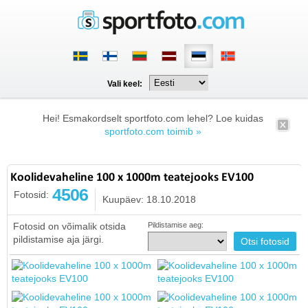
Vali keel:
Hei! Esmakordselt sportfoto.com lehel? Loe kuidas
sportfoto.com toimib »
Koolidevaheline 100 x 1000m teatejooks EV100
4506
Fotosid:
Kuupäev: 18.10.2018
Fotosid on võimalik otsida
Pildistamise aeg:
pildistamise aja järgi.