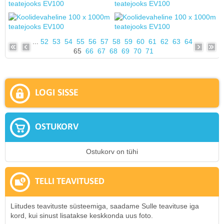
...
52
53
54
55
56
57
58
59
60
61
62
63
64
65
66
67
68
69
70
71
LOGI SISSE
OSTUKORV
Ostukorv on tühi
TELLI TEAVITUSED
Liitudes teavituste süsteemiga, saadame Sulle teavituse iga
kord, kui sinust lisatakse keskkonda uus foto.