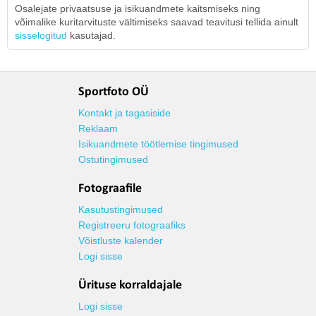
Osalejate privaatsuse ja isikuandmete kaitsmiseks ning
võimalike kuritarvituste vältimiseks saavad teavitusi tellida ainult
sisselogitud
kasutajad.
Sportfoto OÜ
Kontakt ja tagasiside
Reklaam
Isikuandmete töötlemise tingimused
Ostutingimused
Fotograafile
Kasutustingimused
Registreeru fotograafiks
Võistluste kalender
Logi sisse
Ürituse korraldajale
Logi sisse