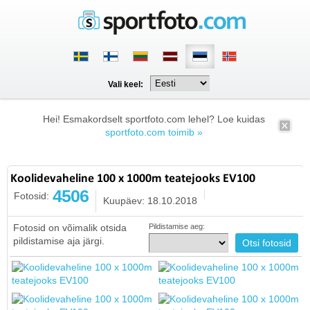
Vali keel:
Hei! Esmakordselt sportfoto.com lehel? Loe kuidas
sportfoto.com toimib »
Koolidevaheline 100 x 1000m teatejooks EV100
4506
Fotosid:
Kuupäev: 18.10.2018
Fotosid on võimalik otsida
Pildistamise aeg:
pildistamise aja järgi.