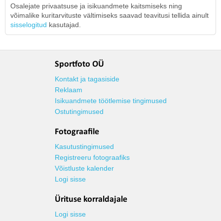
Osalejate privaatsuse ja isikuandmete kaitsmiseks ning
võimalike kuritarvituste vältimiseks saavad teavitusi tellida ainult
sisselogitud
kasutajad.
Sportfoto OÜ
Kontakt ja tagasiside
Reklaam
Isikuandmete töötlemise tingimused
Ostutingimused
Fotograafile
Kasutustingimused
Registreeru fotograafiks
Võistluste kalender
Logi sisse
Ürituse korraldajale
Logi sisse