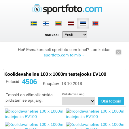
Vali keel:
Hei! Esmakordselt sportfoto.com lehel? Loe kuidas
sportfoto.com toimib »
Koolidevaheline 100 x 1000m teatejooks EV100
4506
Fotosid:
Kuupäev: 18.10.2018
Fotosid on võimalik otsida
Pildistamise aeg:
pildistamise aja järgi.