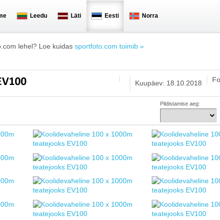
me
Leedu
Läti
Eesti
Norra
o.com lehel? Loe kuidas
sportfoto.com toimib »
Fo
 EV100
Kuupäev: 18.10.2018
Pildistamise aeg: