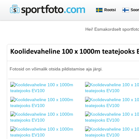
Rootsi
Soo
Hei! Esmakordselt sportfot
Koolidevaheline 100 x 1000m teatejooks
Fotosid on võimalik otsida pildistamise aja järgi.