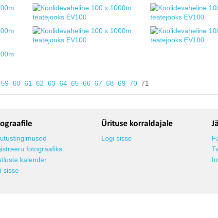
59
60
61
62
63
64
65
66
67
68
69
70
71
ograafile
Ürituse korraldajale
J
utustingimused
Logi sisse
F
istreeru fotograafiks
Tw
stluste kalender
I
i sisse