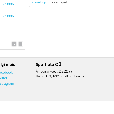
sisselogitud
kasutajad.
älgi meid
Sportfoto OÜ
Äriregistri kood: 11212277
acebook
Haigru tn 9, 10615, Tallinn, Estonia
itter
nstragram