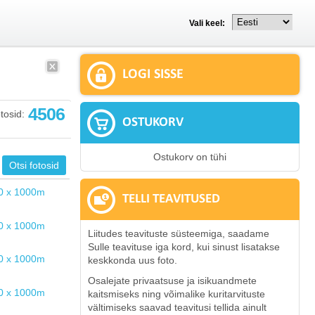
Vali keel:
LOGI SISSE
4506
tosid:
OSTUKORV
Ostukorv on tühi
TELLI TEAVITUSED
Liitudes teavituste süsteemiga, saadame
Sulle teavituse iga kord, kui sinust lisatakse
keskkonda uus foto.
Osalejate privaatsuse ja isikuandmete
kaitsmiseks ning võimalike kuritarvituste
vältimiseks saavad teavitusi tellida ainult