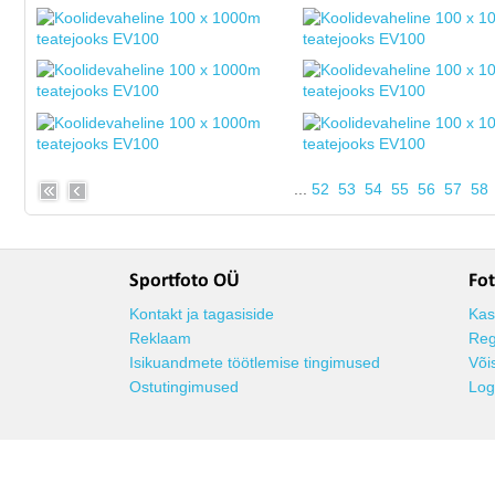
...
52
53
54
55
56
57
58
Sportfoto OÜ
Fot
Kontakt ja tagasiside
Kas
Reklaam
Reg
Isikuandmete töötlemise tingimused
Või
Ostutingimused
Log