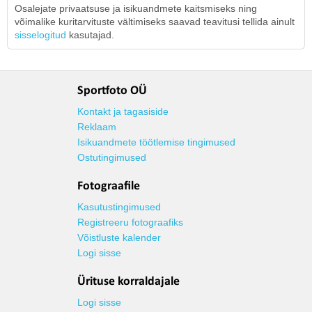
Osalejate privaatsuse ja isikuandmete kaitsmiseks ning
võimalike kuritarvituste vältimiseks saavad teavitusi tellida ainult
sisselogitud
kasutajad.
Sportfoto OÜ
Kontakt ja tagasiside
Reklaam
Isikuandmete töötlemise tingimused
Ostutingimused
Fotograafile
Kasutustingimused
Registreeru fotograafiks
Võistluste kalender
Logi sisse
Ürituse korraldajale
Logi sisse