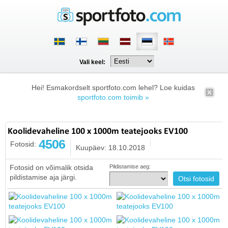
Vali keel:
Hei! Esmakordselt sportfoto.com lehel? Loe kuidas
sportfoto.com toimib »
Koolidevaheline 100 x 1000m teatejooks EV100
4506
Fotosid:
Kuupäev: 18.10.2018
Fotosid on võimalik otsida
Pildistamise aeg:
pildistamise aja järgi.