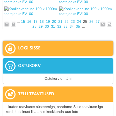
...
15
16
17
18
19
20
21
22
23
24
25
26
27
28
29
30
31
32
33
34
35
...
LOGI SISSE
OSTUKORV
Ostukorv on tühi
TELLI TEAVITUSED
Liitudes teavituste süsteemiga, saadame Sulle teavituse iga
kord, kui sinust lisatakse keskkonda uus foto.