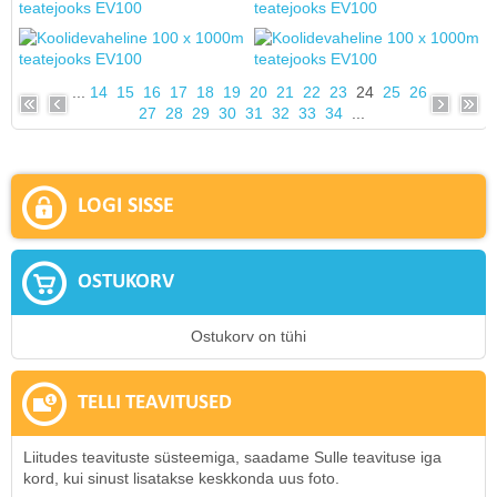
...
14
15
16
17
18
19
20
21
22
23
24
25
26
27
28
29
30
31
32
33
34
...
LOGI SISSE
OSTUKORV
Ostukorv on tühi
TELLI TEAVITUSED
Liitudes teavituste süsteemiga, saadame Sulle teavituse iga
kord, kui sinust lisatakse keskkonda uus foto.