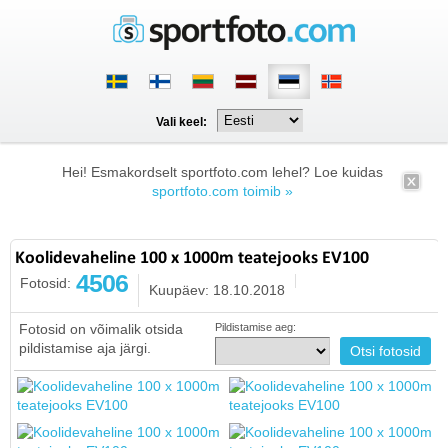
Vali keel:
Hei! Esmakordselt sportfoto.com lehel? Loe kuidas
sportfoto.com toimib »
Koolidevaheline 100 x 1000m teatejooks EV100
4506
Fotosid:
Kuupäev: 18.10.2018
Fotosid on võimalik otsida
Pildistamise aeg:
pildistamise aja järgi.