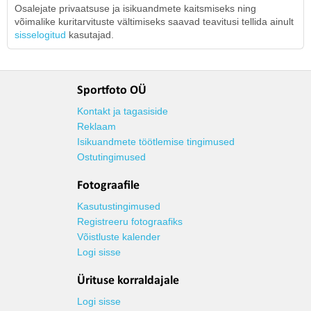
Osalejate privaatsuse ja isikuandmete kaitsmiseks ning
võimalike kuritarvituste vältimiseks saavad teavitusi tellida ainult
sisselogitud
kasutajad.
Sportfoto OÜ
Kontakt ja tagasiside
Reklaam
Isikuandmete töötlemise tingimused
Ostutingimused
Fotograafile
Kasutustingimused
Registreeru fotograafiks
Võistluste kalender
Logi sisse
Ürituse korraldajale
Logi sisse