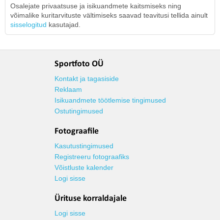
Osalejate privaatsuse ja isikuandmete kaitsmiseks ning
võimalike kuritarvituste vältimiseks saavad teavitusi tellida ainult
sisselogitud
kasutajad.
Sportfoto OÜ
Kontakt ja tagasiside
Reklaam
Isikuandmete töötlemise tingimused
Ostutingimused
Fotograafile
Kasutustingimused
Registreeru fotograafiks
Võistluste kalender
Logi sisse
Ürituse korraldajale
Logi sisse