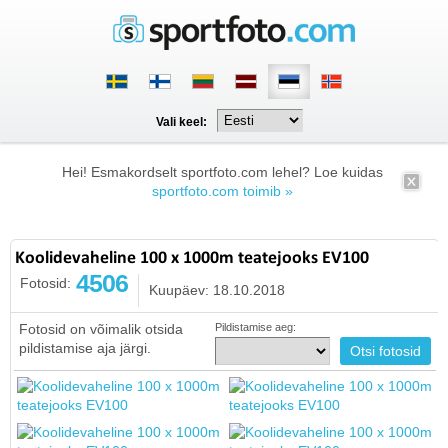
Vali keel:
Hei! Esmakordselt sportfoto.com lehel? Loe kuidas
sportfoto.com toimib »
Koolidevaheline 100 x 1000m teatejooks EV100
4506
Fotosid:
Kuupäev: 18.10.2018
Fotosid on võimalik otsida
Pildistamise aeg:
pildistamise aja järgi.